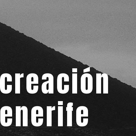
 creación
enerife